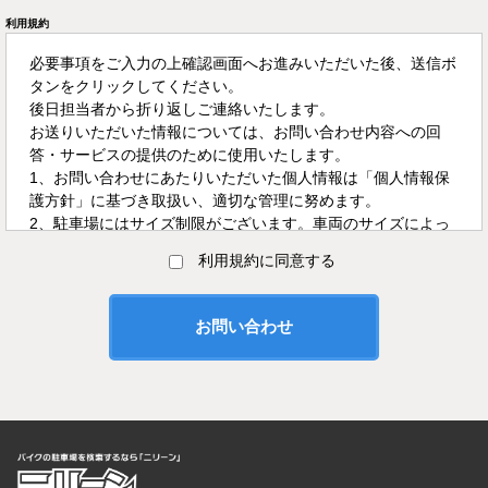
利用規約
必要事項をご入力の上確認画面へお進みいただいた後、送信ボ
タンをクリックしてください。
後日担当者から折り返しご連絡いたします。
お送りいただいた情報については、お問い合わせ内容への回
答・サービスの提供のために使用いたします。
1、お問い合わせにあたりいただいた個人情報は「個人情報保
護方針」に基づき取扱い、適切な管理に努めます。
2、駐車場にはサイズ制限がございます。車両のサイズによっ
てはお断りさせていただく場合がございます。
利用規約に同意する
3、空き表示の記載でも埋まってしまっている場合がございま
す。
上記にご同意いただいた上でお問い合わせください。
4、（必須）と書かれた項目は必ずご入力ください。
5、受付時間
月〜金曜日 10：00〜16：00
土・日・祝日は休日となります。
迅速な回答を心がけておりますが、回答までにお時間をいただ
く場合がございますので予めご了承ください。