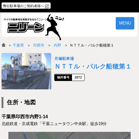
弊社駐車場のご契約者様へ
MENU
物件一覧
ご契約の流れ
＞
千葉県
印西市
内野
ＮＴＴル・パルク船穂第１
よくあるご質問
駐車場オーナー様へ
月極駐車場
ＮＴＴル・パルク船穂第１
2872
住所・地図
千葉県印西市内野1-14
北総鉄道・京成電鉄「千葉ニュータウン中央駅」徒歩19分