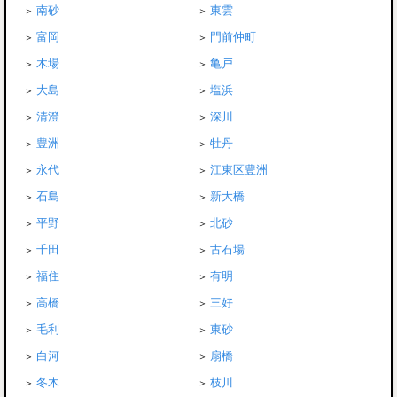
南砂
東雲
富岡
門前仲町
木場
亀戸
大島
塩浜
清澄
深川
豊洲
牡丹
永代
江東区豊洲
石島
新大橋
平野
北砂
千田
古石場
福住
有明
高橋
三好
毛利
東砂
白河
扇橋
冬木
枝川