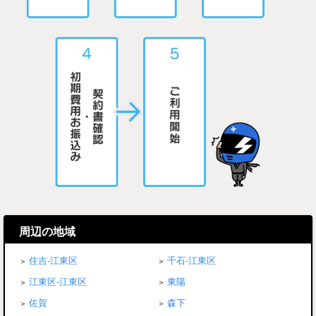
周辺の地域
住吉-江東区
千石-江東区
江東区-江東区
東陽
佐賀
森下