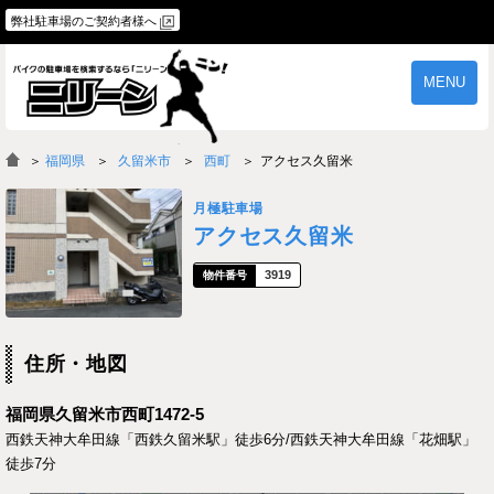
弊社駐車場のご契約者様へ
MENU
物件一覧
ご契約の流れ
＞
福岡県
久留米市
西町
アクセス久留米
よくあるご質問
駐車場オーナー様へ
月極駐車場
アクセス久留米
3919
住所・地図
福岡県久留米市西町1472-5
西鉄天神大牟田線「西鉄久留米駅」徒歩6分/西鉄天神大牟田線「花畑駅」
徒歩7分