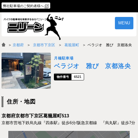
弊社駐車場のご契約者様へ
MENU
物件一覧
ご契約の流れ
＞
京都府
京都市下京区
葛籠屋町
ベラジオ 雅び 京都洛央
よくあるご質問
駐車場オーナー様へ
月極駐車場
ベラジオ 雅び 京都洛央
6521
住所・地図
京都府京都市下京区葛籠屋町513
京都市営地下鉄烏丸線『四条駅』徒歩6分/阪急京都線 『烏丸駅』徒歩7分