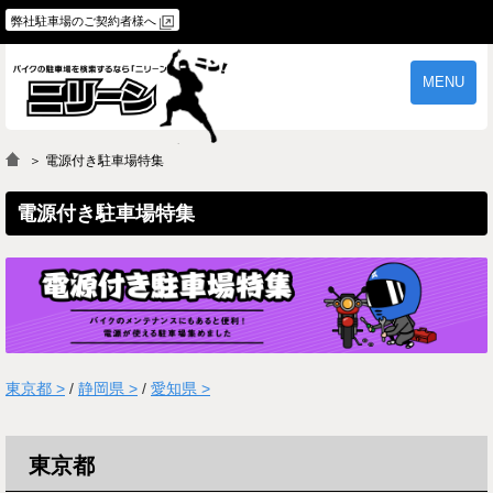
弊社駐車場のご契約者様へ
MENU
物件一覧
ご契約の流れ
＞ 電源付き駐車場特集
よくあるご質問
駐車場オーナー様へ
電源付き駐車場特集
東京都 >
/
静岡県 >
/
愛知県 >
東京都