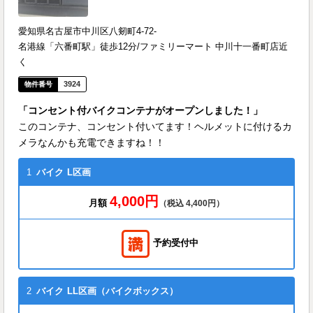
愛知県名古屋市中川区八剱町4-72-
名港線「六番町駅」徒歩12分/ファミリーマート 中川十一番町店近
く
3924
「コンセント付バイクコンテナがオープンしました！」
このコンテナ、コンセント付いてます！ヘルメットに付けるカ
メラなんかも充電できますね！！
1
バイク
L区画
4,000円
月額
（税込 4,400円）
予約受付中
2
バイク
LL区画（バイクボックス）