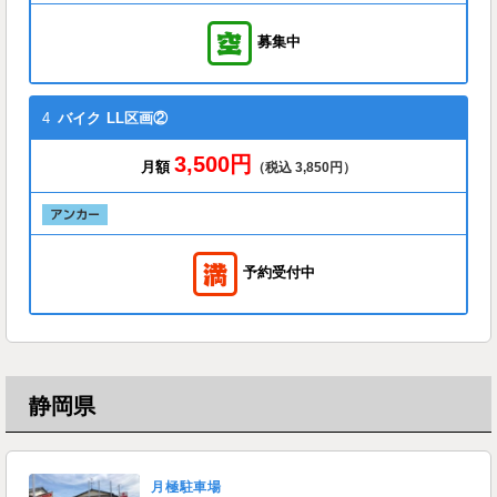
募集中
4
バイク
LL区画②
3,500円
月額
（税込 3,850円）
予約受付中
静岡県
月極駐車場