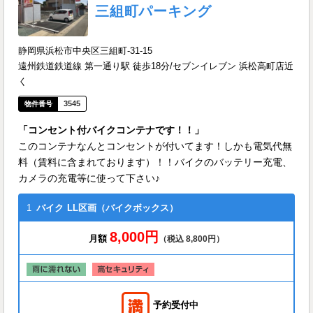
三組町パーキング
静岡県浜松市中央区三組町-31-15
遠州鉄道鉄道線 第一通り駅 徒歩18分/セブンイレブン 浜松高町店近
く
3545
「コンセント付バイクコンテナです！！」
このコンテナなんとコンセントが付いてます！しかも電気代無
料（賃料に含まれております）！！バイクのバッテリー充電、
カメラの充電等に使って下さい♪
1
バイク
LL区画（バイクボックス）
8,000円
月額
（税込 8,800円）
予約受付中