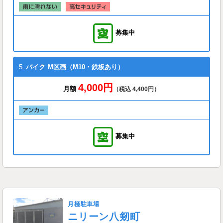
募集中
5
バイク
M区画（M10・鉄板あり）
4,000円
月額
（税込 4,400円）
募集中
月極駐車場
ニリーン八剱町