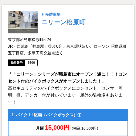
月極駐車場
ニリーン松原町
東京都昭島市松原町5-24-
JR・西武線「拝島駅」徒歩8分／東京環状沿い、ローソン 昭島緑町
五丁目店、多摩工高交差点近く
3506
「「ニリーン」シリーズが昭島市にオープン！遂に！！！コン
セント付のバイクボックスがオープンしました！」
高セキュリティのバイクボックスにコンセント、センサー照
明、棚、アンカー付が付いています！屋外の駐輪場もありま
す！
1
バイク
LL区画（バイクボックス）①
15,000円
月額
（税込 16,500円）