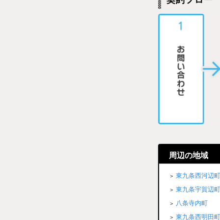
契約フロー
周辺の地域
東九条西河辺
東九条宇賀辺
八条寺内町
東九条西明田