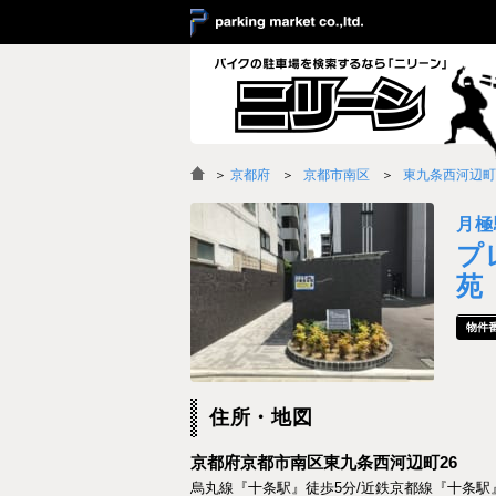
＞
京都府
京都市南区
東九条西河辺町
月極
プ
苑
住所・地図
京都府京都市南区東九条西河辺町26
烏丸線『十条駅』徒歩5分/近鉄京都線『十条駅