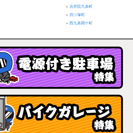
吉祥院九条町
町
四ツ塚町
西九条開ケ町