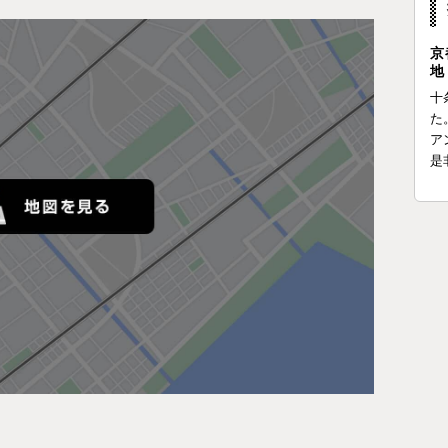
京
地
十
た
ア
是