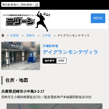
弊社駐車場のご契約者様へ
MENU
物件一覧
ご契約の流れ
＞
兵庫県
尼崎市
小中島
デイグランモンテヴィラ
よくあるご質問
駐車場オーナー様へ
月極駐車場
デイグランモンテヴィラ
6406
住所・地図
兵庫県尼崎市小中島3-3-17
尼崎市立小園幼稚園徒歩2分／阪急電鉄神戸本線園田駅徒歩14分