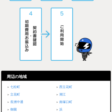
周辺の地域
七松町
西立花町
立花町
潮江
長洲中通
南塚口町
御園
浜