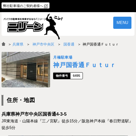
弊社駐車場のご契約者様へ
MENU
物件一覧
ご契約の流れ
＞
兵庫県
神戸市中央区
国香通
神戸国香通Ｆｕｔｕｒ
よくあるご質問
駐車場オーナー様へ
月極駐車場
神戸国香通Ｆｕｔｕｒ
6495
住所・地図
兵庫県神戸市中央区国香通4-3-5
JR東海道・山陽本線『三ノ宮駅』徒歩15分／阪急神戸本線『春日野道駅』
徒歩5分