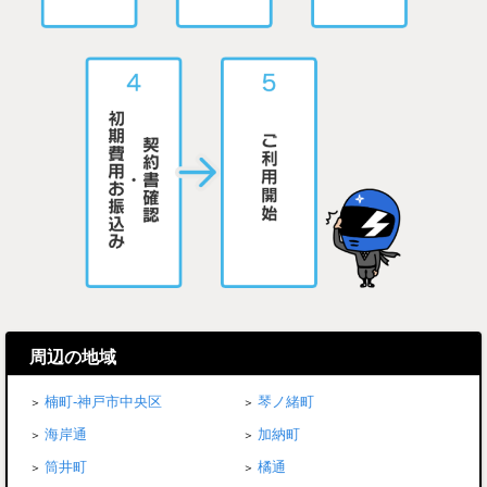
周辺の地域
楠町-神戸市中央区
琴ノ緒町
海岸通
加納町
筒井町
橘通