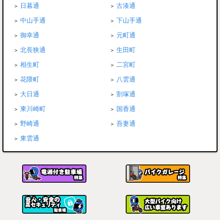
日暮通
古湊通
中山手通
下山手通
御幸通
元町通
北長狭通
生田町
相生町
二宮町
花隈町
八雲通
大日通
割塚通
東川崎町
国香通
野崎通
吾妻通
東雲通