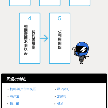
周辺の地域
楠町-神戸市中央区
琴ノ緒町
海岸通
加納町
筒井町
橘通