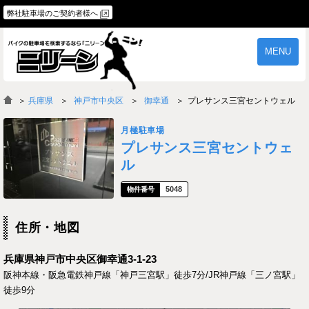
弊社駐車場のご契約者様へ
MENU
物件一覧
ご契約の流れ
＞
兵庫県
神戸市中央区
御幸通
プレサンス三宮セントウェル
よくあるご質問
駐車場オーナー様へ
月極駐車場
プレサンス三宮セントウェ
ル
5048
住所・地図
兵庫県神戸市中央区御幸通3-1-23
阪神本線・阪急電鉄神戸線「神戸三宮駅」徒歩7分/JR神戸線「三ノ宮駅」
徒歩9分