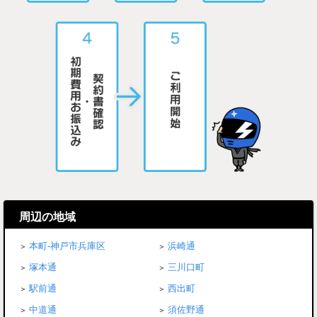
周辺の地域
本町-神戸市兵庫区
浜崎通
塚本通
三川口町
駅前通
西出町
中道通
須佐野通