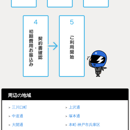
周辺の地域
三川口町
上沢通
中道通
塚本通
大開通
本町-神戸市兵庫区