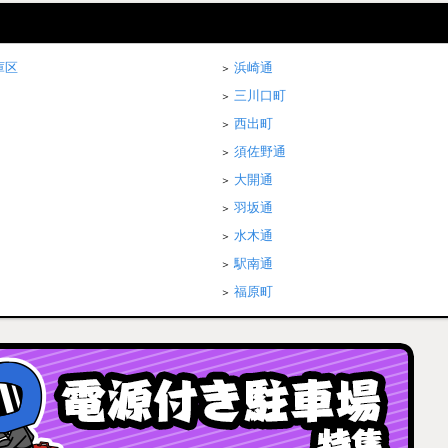
庫区
浜崎通
三川口町
西出町
須佐野通
大開通
羽坂通
水木通
駅南通
福原町