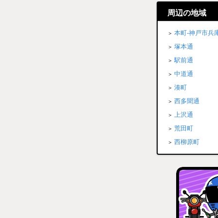
周辺の地域
本町-神戸市兵
塚本通
駅前通
中道通
湊町
西多聞通
上沢通
荒田町
西柳原町