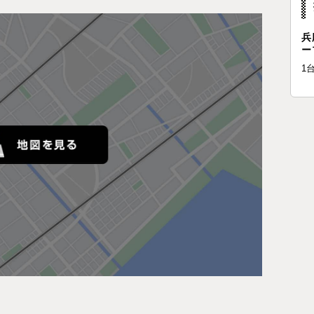
兵
ー
1