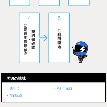
周辺の地域
西町北
八軒二条西
琴似三条