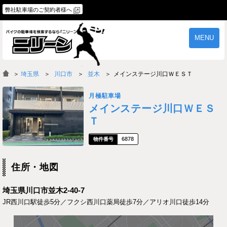
弊社駐車場のご契約者様へ
MENU
物件一覧
ご契約の流れ
＞
埼玉県
川口市
並木
メインステージ川口ＷＥＳＴ
よくあるご質問
駐車場オーナー様へ
月極駐車場
メインステージ川口ＷＥＳ
Ｔ
6878
住所・地図
埼玉県川口市並木2-40-7
JR西川口駅徒歩5分／フクシ西川口薬局徒歩7分／アリオ川口徒歩14分