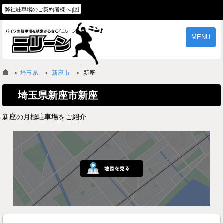
弊社駐車場のご契約者様へ
MENU
物件一覧
ご契約の流れ
＞
埼玉県
新座市
新座
よくあるご質問
駐車場オーナー様へ
埼玉県新座市新座
新座の月極駐車場をご紹介