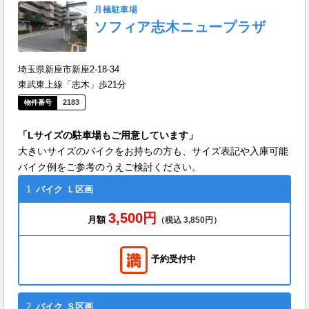
月極駐車場
ソフィア志木ニュープラザ
埼玉県新座市新座2-18-34
東武東上線「志木」歩21分
2183
「Lサイズの駐車場もご用意しています」
大きいサイズのバイクをお持ちの方も、サイズ表記や入庫可能
バイク例をご参考のうえご検討ください。
1
バイク
Ｌ区画
3,500円
月額
（税込 3,850円）
予約受付中
2
バイク
Ｓ区画