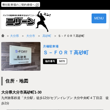
弊社駐車場のご契約者様へ
MENU
物件一覧
ご契約の流れ
＞
大分県
大分市
高砂町
Ｓ－ＦＯＲＴ高砂町
よくあるご質問
駐車場オーナー様へ
月極駐車場
Ｓ－ＦＯＲＴ高砂町
5870
住所・地図
大分県大分市高砂町1-30
九州旅客鉄道「大分駅」徒歩12分/セブンイレブン 大分中央町４丁目店 徒
歩2分