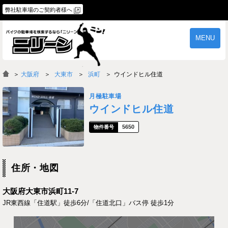
弊社駐車場のご契約者様へ
MENU
物件一覧
ご契約の流れ
＞
大阪府
大東市
浜町
ウインドヒル住道
よくあるご質問
駐車場オーナー様へ
月極駐車場
ウインドヒル住道
5650
住所・地図
大阪府大東市浜町11-7
JR東西線「住道駅」徒歩6分/「住道北口」バス停 徒歩1分