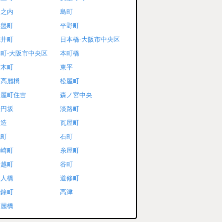
島之内
島町
常盤町
平野町
徳井町
日本橋-大阪市中央区
町-大阪市中央区
本町橋
材木町
東平
東高麗橋
松屋町
松屋町住吉
森ノ宮中央
法円坂
淡路町
玉造
瓦屋町
瓦町
石町
神崎町
糸屋町
船越町
谷町
農人橋
道修町
釣鐘町
高津
高麗橋