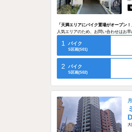
「天満エリアにバイク置場がオープン！
人気エリアのため、お問い合わせはお早
1
バイク
S区画(S01)
2
バイク
S区画(S02)
大