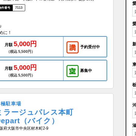
7113
」
めに！
5,000円
月額
予約受付中
（税込 5,500円）
5,000円
月額
募集中
（税込 5,500円）
月極駐車場
ミラージュパレス本町
Depart（バイク）
阪府大阪市中央区材木町2-9