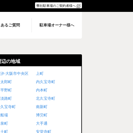
弊社駐車場のご契約者様へ
くあるご質問
駐車場オーナー様へ
周辺の地域
汐-大阪市中央区
上町
久太郎町
内久宝寺町
内平野町
内本町
内淡路町
北久宝寺町
南久宝寺町
南新町
南船場
博労町
和泉町
大手通
安土町
安堂寺町