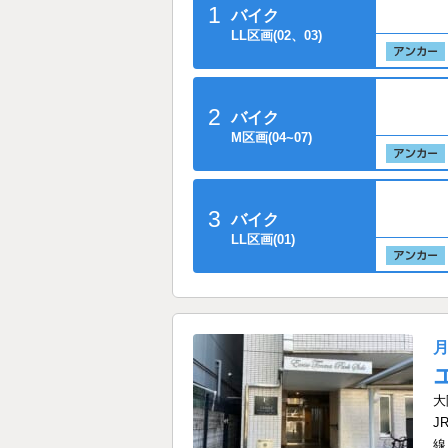
1
バイク
LL区画(02、03)
2
バイク
M区画(04~07)
3
バイク
LL区画(01)
大
J
線