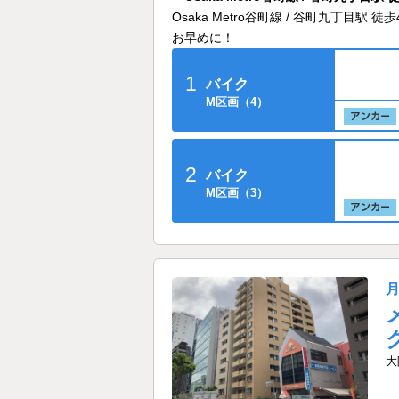
Osaka Metro谷町線 / 谷町九丁
お早めに！
1
バイク
M区画（4）
2
バイク
M区画（3）
大