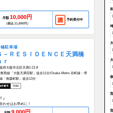
10,000円
月額
予約受付中
（税込 11,000円）
月極駐車場
Ｓ－ＲＥＳＩＤＥＮＣＥ天満橋
ａｒ
阪府大阪市北区天満1-21-8
R東西線「大阪天満宮駅」徒歩11分/Osaka Metro 谷町線・堺
線「南森町駅」徒歩13分
7192
！」
合わせはお早めに！
9,000円
月額