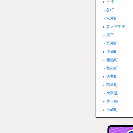
玉造
谷町
松屋町
森ノ宮中央
東平
瓦屋町
道修町
船越町
和泉町
徳井町
南新町
大手通
農人橋
神崎町