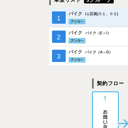
車室リスト
3グループ
バイク
LL区画(０１、０２)
1
バイク
バイク（E～I）
2
バイク
バイク（A～D）
3
契約フロー