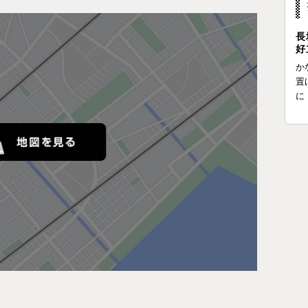
長
好
か
置
に