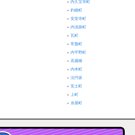
内久宝寺町
釣鐘町
安堂寺町
内淡路町
瓦町
常盤町
内平野町
高麗橋
内本町
法円坂
安土町
上町
糸屋町