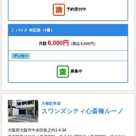
予約受付中
2
バイク
M区画（4番）
6,000円
月額
（税込 6,600円）
募集中
月極駐車場
スワンズシティ心斎橋ルーノ
大阪府大阪市中央区島之内1-4-34