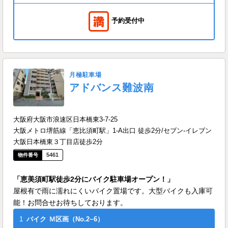
予約受付中
月極駐車場
アドバンス難波南
大阪府大阪市浪速区日本橋東3-7-25
大阪メトロ堺筋線「恵比須町駅」1-A出口 徒歩2分/セブン-イレブン
大阪日本橋東３丁目店徒歩2分
5461
「恵美須町駅徒歩2分にバイク駐車場オープン！」
屋根有で雨に濡れにくいバイク置場です。大型バイクも入庫可
能！お問合せお待ちしております。
1
バイク
Ｍ区画（No.2~6）