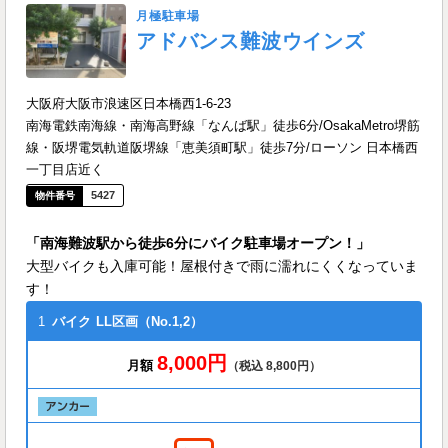
月極駐車場
アドバンス難波ウインズ
大阪府大阪市浪速区日本橋西1-6-23
南海電鉄南海線・南海高野線「なんば駅」徒歩6分/OsakaMetro堺筋
線・阪堺電気軌道阪堺線「恵美須町駅」徒歩7分/ローソン 日本橋西
一丁目店近く
5427
「南海難波駅から徒歩6分にバイク駐車場オープン！」
大型バイクも入庫可能！屋根付きで雨に濡れにくくなっていま
す！
1
バイク
LL区画（No.1,2）
8,000円
月額
（税込 8,800円）