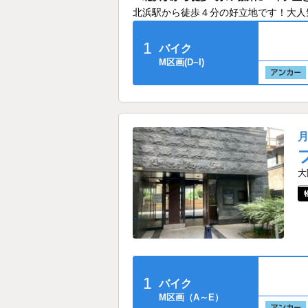
北浜駅から徒歩４分の好立地です！大人
1
バイク
M区画(D~I)
大
1
バイク
M区画（A～E）