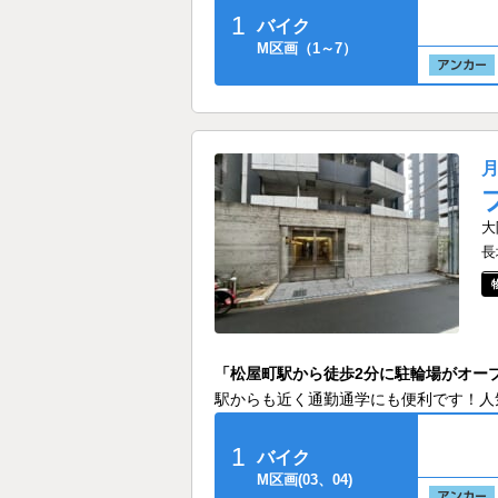
1
バイク
M区画（1～7）
大
長
「松屋町駅から徒歩2分に駐輪場がオー
駅からも近く通勤通学にも便利です！人
1
バイク
M区画(03、04)