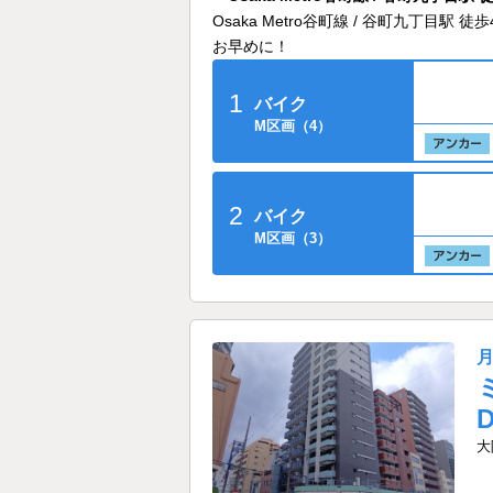
Osaka Metro谷町線 / 谷町九丁
お早めに！
1
バイク
M区画（4）
2
バイク
M区画（3）
大