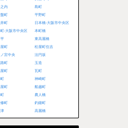
島之内
島町
常盤町
平野町
徳井町
日本橋-大阪市中央区
町-大阪市中央区
本町橋
東平
東高麗橋
松屋町
松屋町住吉
森ノ宮中央
法円坂
淡路町
玉造
瓦屋町
瓦町
石町
神崎町
糸屋町
船越町
谷町
農人橋
道修町
釣鐘町
高津
高麗橋