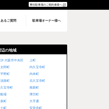
弊社駐車場のご契約者様へ
くあるご質問
駐車場オーナー様へ
周辺の地域
汐-大阪市中央区
上町
久太郎町
内久宝寺町
内平野町
内本町
内淡路町
北久宝寺町
南久宝寺町
南新町
南船場
博労町
和泉町
大手通
安土町
安堂寺町