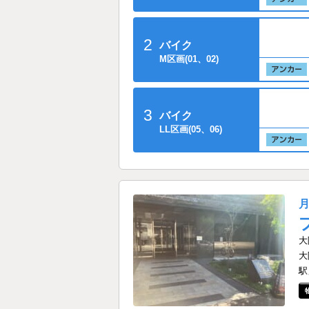
2
バイク
M区画(01、02)
3
バイク
LL区画(05、06)
大
大
駅