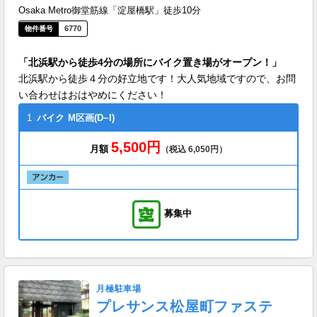
Osaka Metro御堂筋線「淀屋橋駅」徒歩10分
6770
「北浜駅から徒歩4分の場所にバイク置き場がオープン！」
北浜駅から徒歩４分の好立地です！大人気地域ですので、お問
い合わせはおはやめにください！
1
バイク
M区画(D~I)
5,500円
月額
（税込 6,050円）
募集中
月極駐車場
プレサンス松屋町ファステ