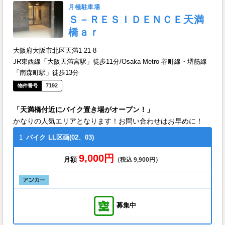
月極駐車場
Ｓ－ＲＥＳＩＤＥＮＣＥ天満
橋ａｒ
大阪府大阪市北区天満1-21-8
JR東西線「大阪天満宮駅」徒歩11分/Osaka Metro 谷町線・堺筋線
「南森町駅」徒歩13分
7192
「天満橋付近にバイク置き場がオープン！」
かなりの人気エリアとなります！お問い合わせはお早めに！
1
バイク
LL区画(02、03)
9,000円
月額
（税込 9,900円）
募集中