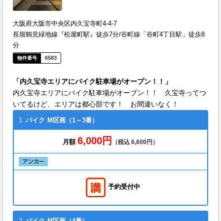
大阪府大阪市中央区内久宝寺町4-4-7
長堀鶴見緑地線『松屋町駅』徒歩7分/谷町線「谷町4丁目駅」徒歩8
分
6583
「内久宝寺エリアにバイク駐車場がオープン！！」
内久宝寺エリアにバイク駐車場がオープン！！ 久宝寺ってつ
いてるけど、エリアは都心部です！ お間違いなく！
1
バイク
M区画（1～3番）
6,000円
月額
（税込 6,600円）
予約受付中
2
バイク
M区画（4番）