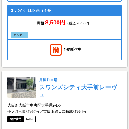
3
バイク
LL区画（４番）
8,500円
月額
（税込 9,350円）
予約受付中
月極駐車場
スワンズシティ大手前レーヴ
ェ
大阪府大阪市中央区大手通2-1-6
中大江公園徒歩2分／京阪本線天満橋駅徒歩8分
6382