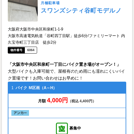
月極駐車場
スワンズシティ谷町モデルノ
大阪府大阪市中央区和泉町1-1-9
大阪市高速電気軌道「谷町四丁目駅」徒歩6分/ファミリーマート 内
久宝寺町三丁目店 徒歩2分
6064
「大阪市中央区和泉町一丁目にバイク置き場がオープン！」
大型バイクも入庫可能で、屋根有のため雨にも濡れにくいバイ
ク置場です！お問い合わせはお早めに！
1
バイク
M区画（A～H）
4,000円
月額
（税込 4,400円）
募集中