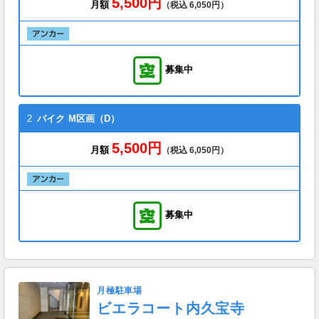
5,500円
月額
（税込 6,050円）
募集中
2
バイク
M区画（D）
5,500円
月額
（税込 6,050円）
募集中
月極駐車場
ビエラコート内久宝寺