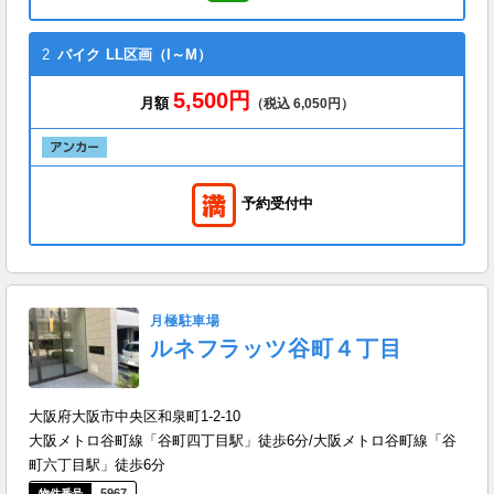
2
バイク
LL区画（I～M）
5,500円
月額
（税込 6,050円）
予約受付中
月極駐車場
ルネフラッツ谷町４丁目
大阪府大阪市中央区和泉町1-2-10
大阪メトロ谷町線「谷町四丁目駅」徒歩6分/大阪メトロ谷町線「谷
町六丁目駅」徒歩6分
5967