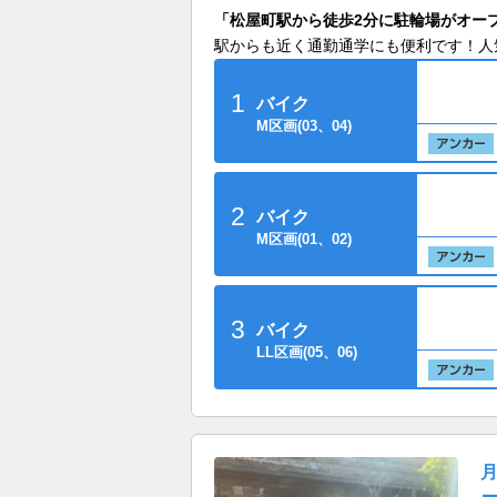
「松屋町駅から徒歩2分に駐輪場がオー
駅からも近く通勤通学にも便利です！人
1
バイク
M区画(03、04)
2
バイク
M区画(01、02)
3
バイク
LL区画(05、06)