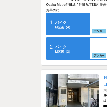
Osaka Metro谷町線 / 谷町九丁
お早めに！
1
バイク
M区画（4）
2
バイク
M区画（3）
大
J
線