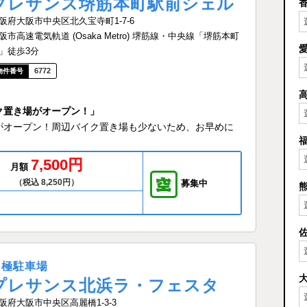
プレサンス堺筋本町駅前シェル
阪府大阪市中央区北久宝寺町1-7-6
阪市高速電気軌道 (Osaka Metro) 堺筋線・中央線「堺筋本町
」徒歩3分
6772
ク置き場がオープン！」
がオープン！周辺バイク置き場も少ないため、お早めに
7,500円
月額
（税込 8,250円）
募集中
月極駐車場
プレサンス北浜ラ・フェスタ
阪府大阪市中央区高麗橋1-3-3