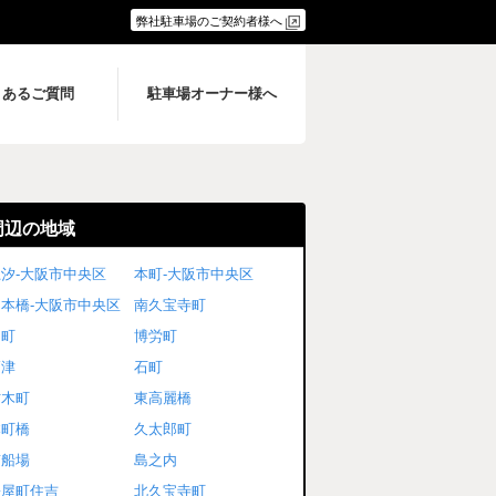
弊社駐車場のご契約者様へ
くあるご質問
駐車場オーナー様へ
周辺の地域
汐-大阪市中央区
本町-大阪市中央区
日本橋-大阪市中央区
南久宝寺町
島町
博労町
高津
石町
材木町
東高麗橋
本町橋
久太郎町
南船場
島之内
松屋町住吉
北久宝寺町