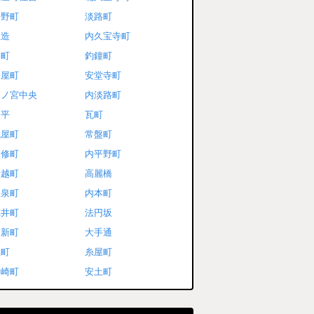
平野町
淡路町
玉造
内久宝寺町
谷町
釣鐘町
松屋町
安堂寺町
森ノ宮中央
内淡路町
東平
瓦町
瓦屋町
常盤町
道修町
内平野町
船越町
高麗橋
和泉町
内本町
徳井町
法円坂
南新町
大手通
上町
糸屋町
神崎町
安土町