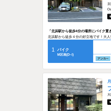
京
O
「北浜駅から徒歩4分の場所にバイク置
北浜駅から徒歩４分の好立地です！大人
1
バイク
M区画(D~I)
大