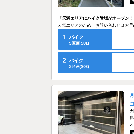
「天満エリアにバイク置場がオープン！
人気エリアのため、お問い合わせはお早
1
バイク
S区画(S01)
2
バイク
S区画(S02)
大
長
6