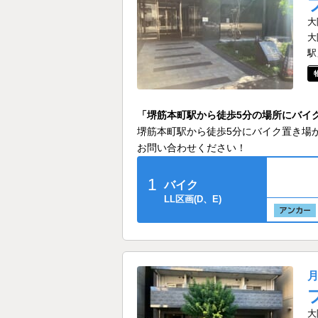
大
大
駅
「堺筋本町駅から徒歩5分の場所にバイ
堺筋本町駅から徒歩5分にバイク置き場
お問い合わせください！
1
バイク
LL区画(D、E)
大