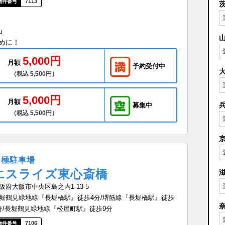
7113
」
めに！
5,000円
月額
予約受付中
（税込 5,500円）
5,000円
月額
募集中
（税込 5,500円）
月極駐車場
エスライズ東心斎橋
阪府大阪市中央区島之内1-13-5
堀鶴見緑地線『長堀橋駅』徒歩4分/堺筋線『長堀橋駅』徒歩
分/長堀鶴見緑地線『松屋町駅』徒歩9分
7106