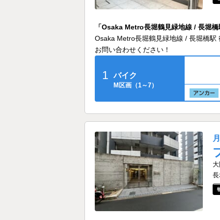
「Osaka Metro長堀鶴見緑地線 /
Osaka Metro長堀鶴見緑地線 / 
お問い合わせください！
1
バイク
M区画（1～7）
大
長