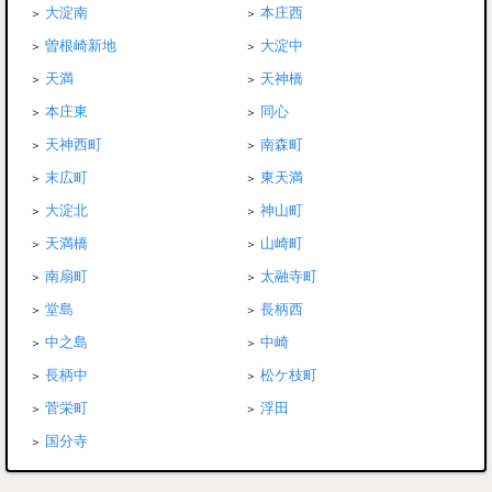
大淀南
本庄西
曽根崎新地
大淀中
天満
天神橋
本庄東
同心
天神西町
南森町
末広町
東天満
大淀北
神山町
天満橋
山崎町
南扇町
太融寺町
堂島
長柄西
中之島
中崎
長柄中
松ケ枝町
菅栄町
浮田
国分寺