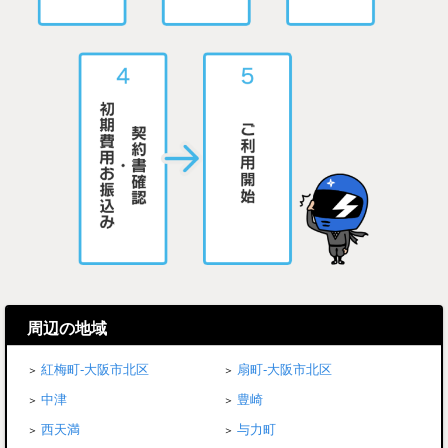
周辺の地域
紅梅町-大阪市北区
扇町-大阪市北区
中津
豊崎
西天満
与力町