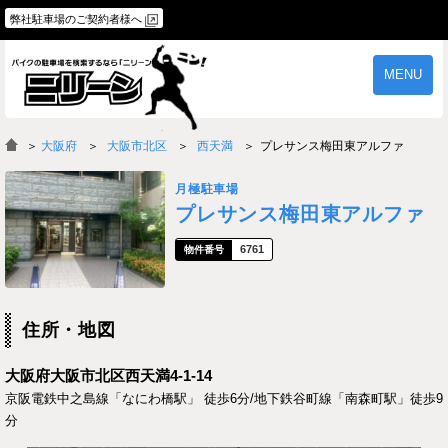
弊社駐車場のご契約者様へ
MENU
物件一覧
ご契約の流れ
＞
大阪府
大阪市北区
西天満
プレサンス梅田東アルファ
よくあるご質問
駐車場オーナー様へ
月極駐車場
プレサンス梅田東アルファ
6761
住所・地図
大阪府大阪市北区西天満4-1-14
京阪電鉄中之島線「なにわ橋駅」 徒歩6分/地下鉄谷町線「南森町駅」徒歩9
分