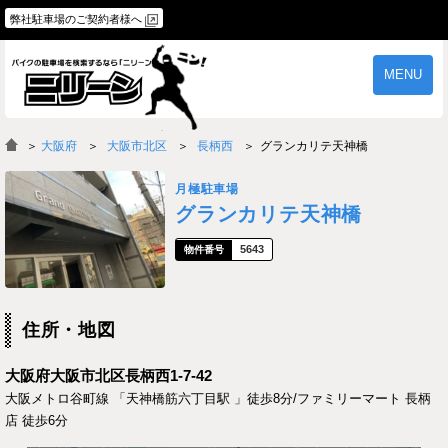
弊社駐車場のご契約者様へ
MENU
物件一覧
ご契約の流れ
＞
大阪府
大阪市北区
長柄西
グランカリテ天神橋
よくあるご質問
駐車場オーナー様へ
月極駐車場
グランカリテ天神橋
5643
住所・地図
大阪府大阪市北区長柄西1-7-42
大阪メトロ谷町線 「天神橋筋六丁目駅 」徒歩8分/ファミリーマート 長柄
店 徒歩6分