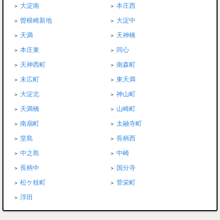
大淀南
本庄西
曽根崎新地
大淀中
天満
天神橋
本庄東
同心
天神西町
南森町
末広町
東天満
大淀北
神山町
天満橋
山崎町
南扇町
太融寺町
堂島
長柄西
中之島
中崎
長柄中
国分寺
松ケ枝町
菅栄町
浮田