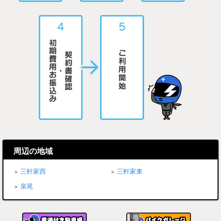
周辺の地域
三軒家西
三軒家東
泉尾