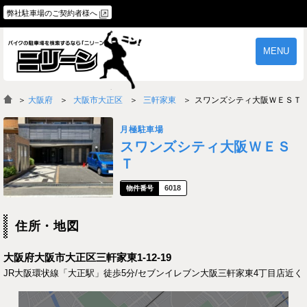
弊社駐車場のご契約者様へ
MENU
物件一覧
ご契約の流れ
＞
大阪府
大阪市大正区
三軒家東
スワンズシティ大阪ＷＥＳＴ
よくあるご質問
駐車場オーナー様へ
月極駐車場
スワンズシティ大阪ＷＥＳ
Ｔ
6018
住所・地図
大阪府大阪市大正区三軒家東1-12-19
JR大阪環状線「大正駅」徒歩5分/セブンイレブン大阪三軒家東4丁目店近く