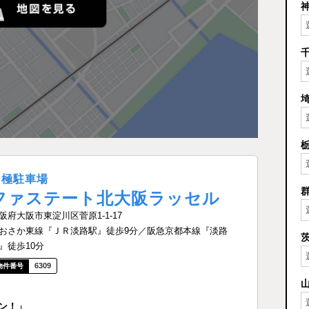
月極駐車場
ファステート北大阪ラッセル
阪府大阪市東淀川区菅原1-1-17
おさか東線『ＪＲ淡路駅』徒歩9分／阪急京都本線『淡路
』徒歩10分
6309
ン！」