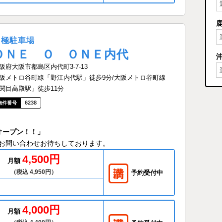
月極駐車場
ＯＮＥ Ｏ ＯＮＥ内代
阪府大阪市都島区内代町3-7-13
阪メトロ谷町線「野江内代駅」徒歩9分/大阪メトロ谷町線
関目高殿駅」徒歩11分
6238
オープン！！」
お問い合わせお待ちしております。
4,500円
月額
（税込 4,950円）
予約受付中
4,000円
月額