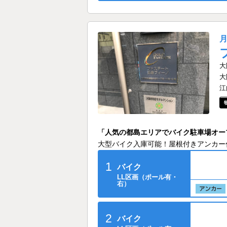
大
大
江
「人気の都島エリアでバイク駐車場オー
大型バイク入庫可能！屋根付きアンカー
1
バイク
LL区画（ポール有・
右）
2
バイク