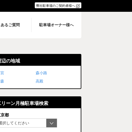
弊社駐車場のご契約者様へ
くあるご質問
駐車場オーナー様へ
周辺の地域
中宮
森小路
新森
高殿
二リーン月極駐車場検索
東京都