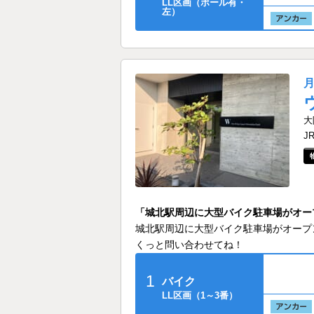
LL区画（ポール有・
左）
大
J
「城北駅周辺に大型バイク駐車場がオー
城北駅周辺に大型バイク駐車場がオープ
くっと問い合わせてね！
1
バイク
LL区画（1～3番）