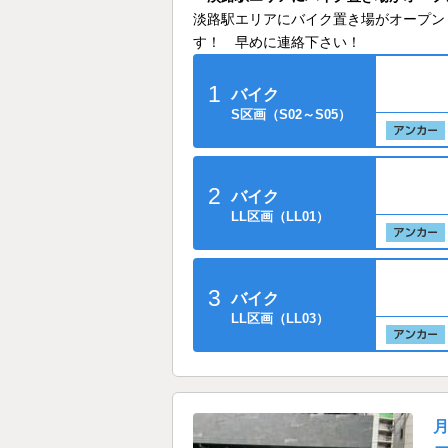
淡路駅エリアにバイク置き場がオープン
す！ 早めに連絡下さい！
1
バイク
S区画（S02～S05）
2
バイク
LL区画（LL01）
3
バイク
LL区画（LL03）