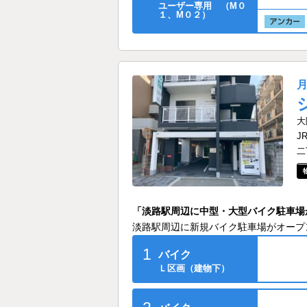
ユーザー専用 （M０
１、M０２）
大
J
二
「淡路駅周辺に中型・大型バイク駐車場
淡路駅周辺に新規バイク駐車場がオープ
1
バイク
Ｌ区画（建物下）