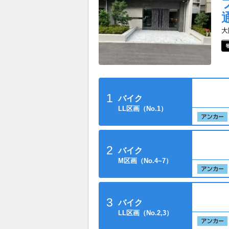
大
1
バイク
LL区画（No.1）
2
バイク
M区画（No.4~7）
3
バイク
LL区画（No.2,3）