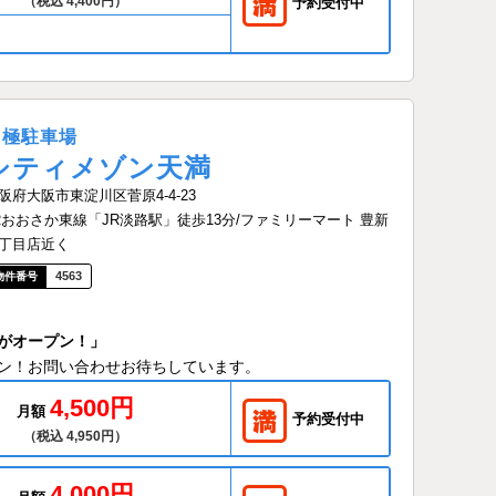
（税込 4,400円）
予約受付中
月極駐車場
シティメゾン天満
阪府大阪市東淀川区菅原4-4-23
Rおおさか東線「JR淡路駅」徒歩13分/ファミリーマート 豊新
丁目店近く
4563
がオープン！」
ン！お問い合わせお待ちしています。
4,500円
月額
予約受付中
（税込 4,950円）
4,000円