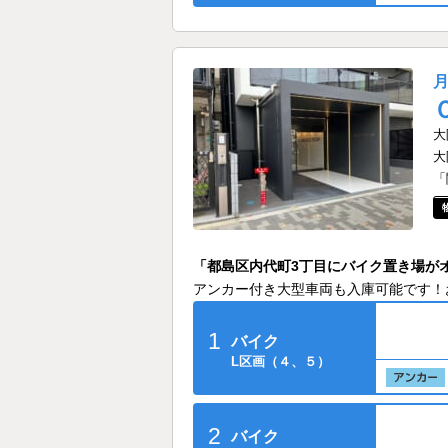
大
大
「
「都島区内代町3丁目にバイク置き場が
アンカー付き大型車両も入庫可能です！
1
バイク
L区画（４、５）
2
バイク