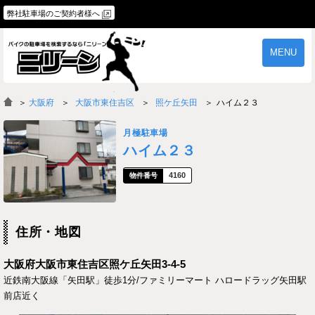
弊社駐車場のご契約者様へ
MENU
物件一覧
ご契約の流れ
＞
大阪府
大阪市東住吉区
照ケ丘矢田
ハイム２３
よくあるご質問
駐車場オーナー様へ
月極駐車場
ハイム２３
4160
住所・地図
大阪府大阪市東住吉区照ケ丘矢田3-4-5
近鉄南大阪線「矢田駅」徒歩1分/ファミリーマート ハロードラッグ矢田駅
前店近く