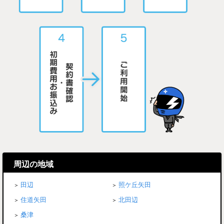
周辺の地域
田辺
照ケ丘矢田
住道矢田
北田辺
桑津