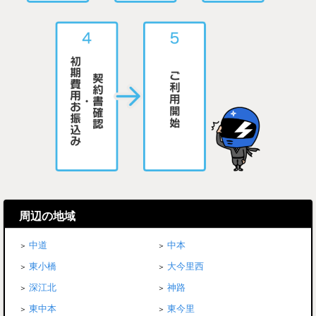
周辺の地域
中道
中本
東小橋
大今里西
深江北
神路
東中本
東今里