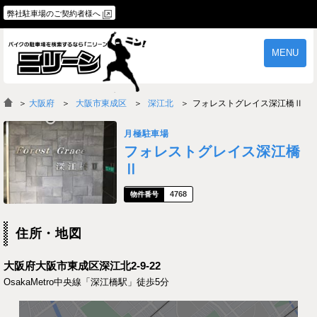
弊社駐車場のご契約者様へ
MENU
物件一覧
ご契約の流れ
＞
大阪府
大阪市東成区
深江北
フォレストグレイス深江橋Ⅱ
よくあるご質問
駐車場オーナー様へ
月極駐車場
フォレストグレイス深江橋
Ⅱ
4768
住所・地図
大阪府大阪市東成区深江北2-9-22
OsakaMetro中央線「深江橋駅」徒歩5分