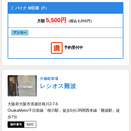
2
バイク
M区画（F）
5,500円
月額
（税込 6,050円）
予約受付中
月極駐車場
レシオス難波
大阪府大阪市浪速区桜川2-7-6
OsakaMetro千日前線「桜川駅」徒歩5分/JR関西本線「難波駅」徒
歩7分
5221