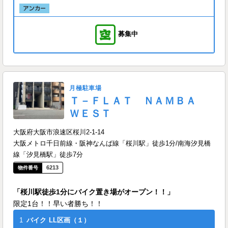
募集中
月極駐車場
Ｔ－ＦＬＡＴ ＮＡＭＢＡ
ＷＥＳＴ
大阪府大阪市浪速区桜川2-1-14
大阪メトロ千日前線・阪神なんば線「桜川駅」徒歩1分/南海汐見橋
線「汐見橋駅」徒歩7分
6213
「桜川駅徒歩1分にバイク置き場がオープン！！」
限定1台！！早い者勝ち！！
1
バイク
LL区画（１）