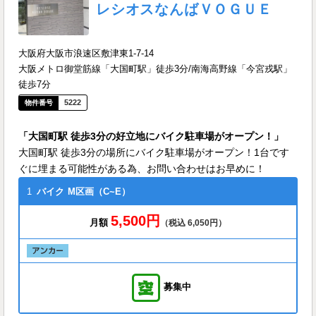
レシオスなんばＶＯＧＵＥ
大阪府大阪市浪速区敷津東1-7-14
大阪メトロ御堂筋線「大国町駅」徒歩3分/南海高野線「今宮戎駅」
徒歩7分
5222
「大国町駅 徒歩3分の好立地にバイク駐車場がオープン！」
大国町駅 徒歩3分の場所にバイク駐車場がオープン！1台です
ぐに埋まる可能性がある為、お問い合わせはお早めに！
1
バイク
M区画（C~E）
5,500円
月額
（税込 6,050円）
募集中