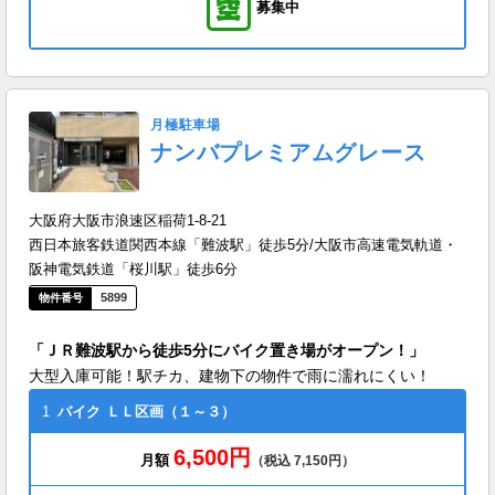
募集中
月極駐車場
ナンバプレミアムグレース
大阪府大阪市浪速区稲荷1-8-21
西日本旅客鉄道関西本線「難波駅」徒歩5分/大阪市高速電気軌道・
阪神電気鉄道「桜川駅」徒歩6分
5899
「ＪＲ難波駅から徒歩5分にバイク置き場がオープン！」
大型入庫可能！駅チカ、建物下の物件で雨に濡れにくい！
1
バイク
ＬＬ区画（１～３）
6,500円
月額
（税込 7,150円）