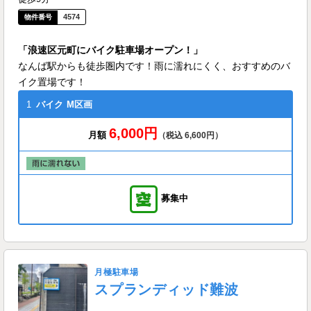
4574
「浪速区元町にバイク駐車場オープン！」
なんば駅からも徒歩圏内です！雨に濡れにくく、おすすめのバ
イク置場です！
1
バイク
M区画
6,000円
月額
（税込 6,600円）
募集中
月極駐車場
スプランディッド難波