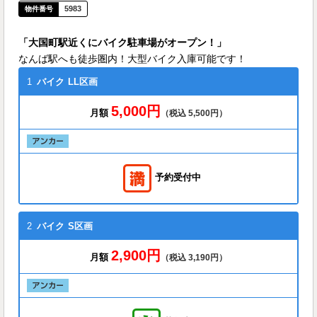
5983
「大国町駅近くにバイク駐車場がオープン！」
なんば駅へも徒歩圏内！大型バイク入庫可能です！
1
バイク
LL区画
5,000円
月額
（税込 5,500円）
予約受付中
2
バイク
S区画
2,900円
月額
（税込 3,190円）