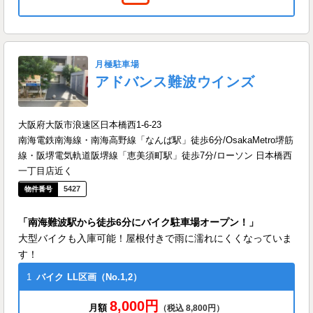
月極駐車場
アドバンス難波ウインズ
大阪府大阪市浪速区日本橋西1-6-23
南海電鉄南海線・南海高野線「なんば駅」徒歩6分/OsakaMetro堺筋
線・阪堺電気軌道阪堺線「恵美須町駅」徒歩7分/ローソン 日本橋西
一丁目店近く
5427
「南海難波駅から徒歩6分にバイク駐車場オープン！」
大型バイクも入庫可能！屋根付きで雨に濡れにくくなっていま
す！
1
バイク
LL区画（No.1,2）
8,000円
月額
（税込 8,800円）