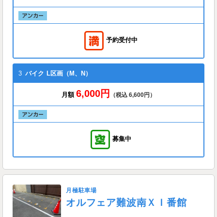
予約受付中
3
バイク
L区画（M、N）
6,000円
月額
（税込 6,600円）
募集中
月極駐車場
オルフェア難波南ＸＩ番館