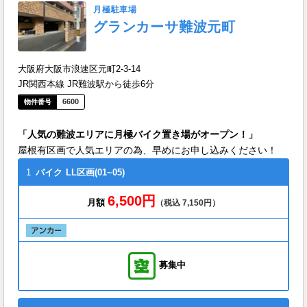
月極駐車場
グランカーサ難波元町
大阪府大阪市浪速区元町2-3-14
JR関西本線 JR難波駅から徒歩6分
6600
「人気の難波エリアに月極バイク置き場がオープン！」
屋根有区画で人気エリアの為、早めにお申し込みください！
1
バイク
LL区画(01~05)
6,500円
月額
（税込 7,150円）
募集中