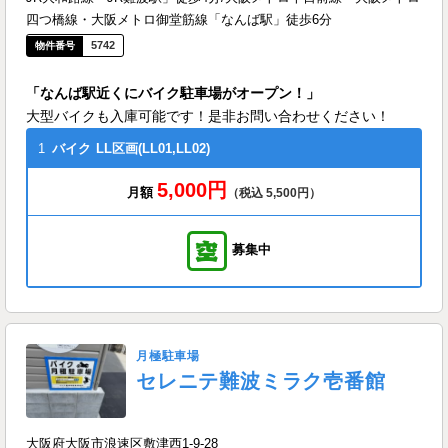
四つ橋線・大阪メトロ御堂筋線「なんば駅」徒歩6分
5742
「なんば駅近くにバイク駐車場がオープン！」
大型バイクも入庫可能です！是非お問い合わせください！
1
バイク
LL区画(LL01,LL02)
5,000円
月額
（税込 5,500円）
募集中
月極駐車場
セレニテ難波ミラク壱番館
大阪府大阪市浪速区敷津西1-9-28