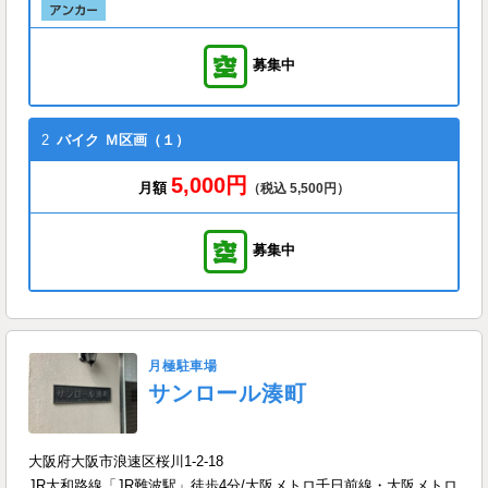
募集中
2
バイク
Ｍ区画（１）
5,000円
月額
（税込 5,500円）
募集中
月極駐車場
サンロール湊町
大阪府大阪市浪速区桜川1-2-18
JR大和路線「JR難波駅」徒歩4分/大阪メトロ千日前線・大阪メトロ