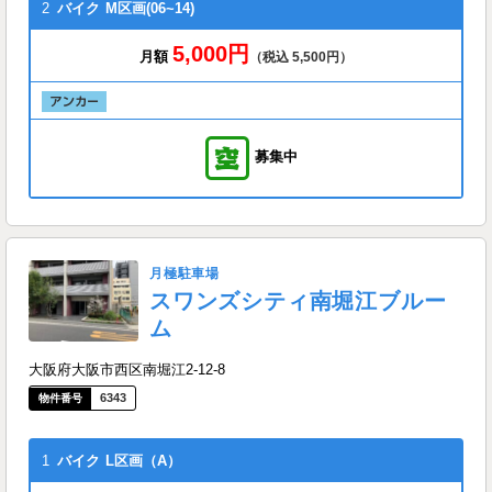
2
バイク
M区画(06~14)
5,000円
月額
（税込 5,500円）
募集中
月極駐車場
スワンズシティ南堀江ブルー
ム
大阪府大阪市西区南堀江2-12-8
6343
1
バイク
L区画（A）