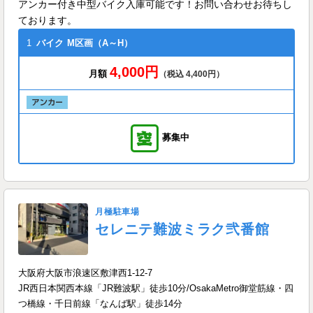
アンカー付き中型バイク入庫可能です！お問い合わせお待ちし
ております。
1
バイク
M区画（A～H）
4,000円
月額
（税込 4,400円）
募集中
月極駐車場
セレニテ難波ミラク弐番館
大阪府大阪市浪速区敷津西1-12-7
JR西日本関西本線「JR難波駅」徒歩10分/OsakaMetro御堂筋線・四
つ橋線・千日前線「なんば駅」徒歩14分