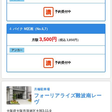
予約受付中
4
バイク
M区画（No.6,7）
3,500円
月額
（税込 3,850円）
予約受付中
月極駐車場
フォーリアライズ難波南レー
ヴ
大阪府大阪市浪速区大国3-11-9