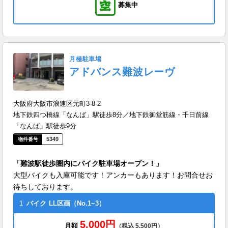
募集中
月極駐車場
アドバンス難波レーヴ
大阪府大阪市浪速区元町3-8-2
地下鉄四つ橋線「なんば」駅徒歩8分／地下鉄御堂筋線・千日前線
「なんば」駅徒歩9分
5349
「難波駅徒歩圏内にバイク駐車場オープン！」
大型バイクも入庫可能です！アンカーもあります！お問合せお
待ちしております。
1
バイク
LL区画（No.1~3）
5,000円
月額
（税込 5,500円）