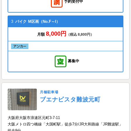
予約受付中
3
バイク
M区画（No.F～I）
8,000円
月額
（税込 8,800円）
募集中
月極駐車場
ブエナビスタ難波元町
大阪府大阪市浪速区元町3-7-11
大阪メトロ四つ橋線「大国町駅」徒歩7分/JR大和路線「JR難波駅」
徒歩9分