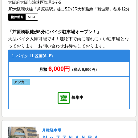
大阪府大阪市浪速区塩草3-7-5
JR大阪環状線「芦原橋駅」徒歩5分/JR大和路線「難波駅」徒歩12分
5161
「芦原橋駅徒歩5分にバイク駐車場オープン！」
大型バイク入庫可能です！建物下で雨に濡れにくい駐車場とな
っております！お問い合わせお待ちしております。
1
バイク
LL区画(A~F)
6,000円
月額
（税込 6,600円）
募集中
月極駐車場
Ｎｏ７７ＮＡＮＢＡ