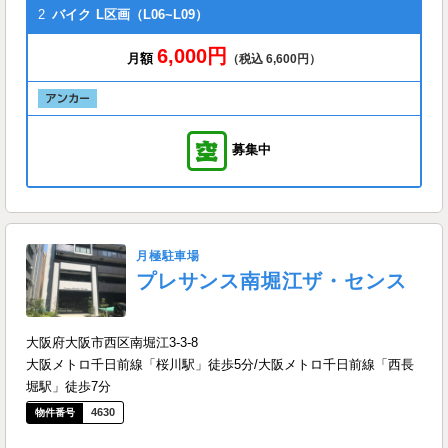
2
バイク
L区画（L06~L09）
6,000円
月額
（税込 6,600円）
募集中
月極駐車場
プレサンス南堀江ザ・センス
大阪府大阪市西区南堀江3-3-8
大阪メトロ千日前線「桜川駅」徒歩5分/大阪メトロ千日前線「西長
堀駅」徒歩7分
4630