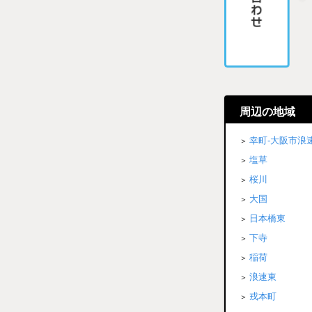
周辺の地域
幸町-大阪市浪
塩草
桜川
大国
日本橋東
下寺
稲荷
浪速東
戎本町