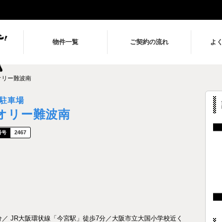
物件一覧
ご契約の流れ
よ
オリー難波南
駐車場
オリー難波南
2467
／ JR大阪環状線「今宮駅」徒歩7分／大阪市立大国小学校近く