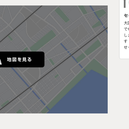
セ
大
で
し
す
せ