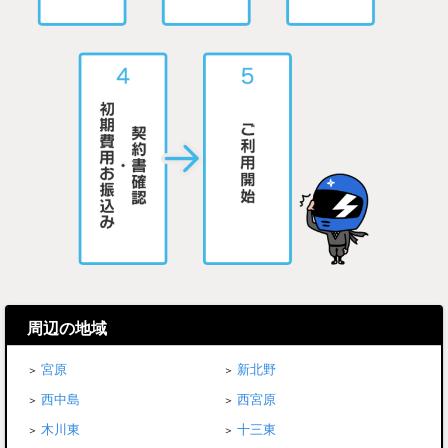
周辺の地域
宮原
新北野
西中島
西宮原
木川東
十三東