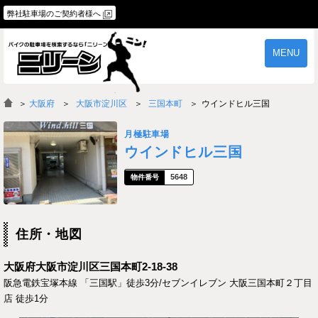
弊社駐車場のご契約者様へ
MENU
物件一覧
ご契約の流れ
＞
大阪府
大阪市淀川区
三国本町
ウインドヒル三国
よくあるご質問
駐車場オーナー様へ
月極駐車場
ウインドヒル三国
5648
住所・地図
大阪府大阪市淀川区三国本町2-18-38
阪急電鉄宝塚本線 「三国駅」徒歩3分/セブンイレブン 大阪三国本町２丁目
店 徒歩1分