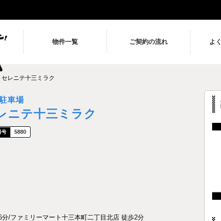
物件一覧
ご契約の流れ
よ
セレニテ十三ミラク
駐車場
レニテ十三ミラク
5880
分/ファミリーマート十三本町二丁目北店 徒歩2分