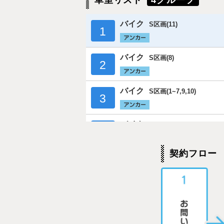
車室リスト
4グループ
バイク
S区画(11)
1
バイク
S区画(8)
2
バイク
S区画(1~7,9,10)
3
バイク
LL区画(12~21)
4
契約フロー