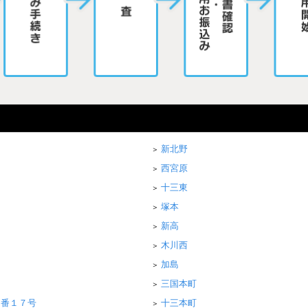
新北野
西宮原
十三東
塚本
新高
木川西
加島
三国本町
２番１７号
十三本町