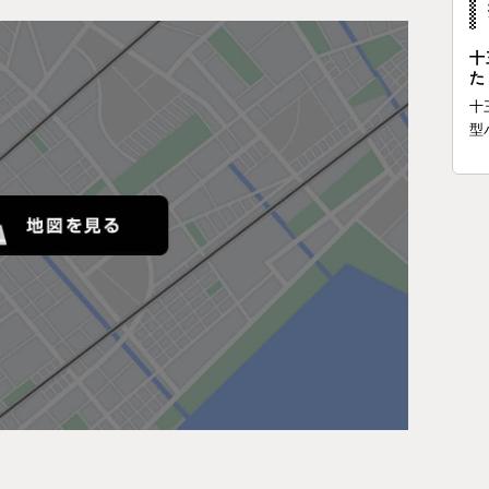
十
た
十
型