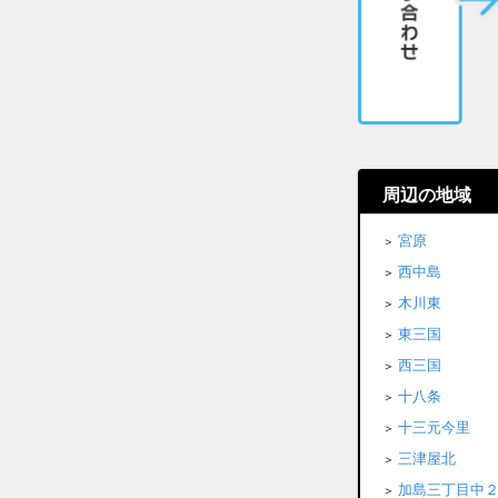
周辺の地域
宮原
西中島
木川東
東三国
西三国
十八条
十三元今里
三津屋北
加島三丁目中