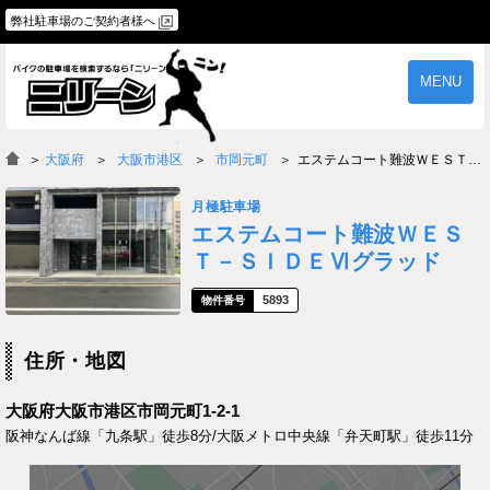
弊社駐車場のご契約者様へ
MENU
物件一覧
ご契約の流れ
＞
大阪府
大阪市港区
市岡元町
エステムコート難波ＷＥＳＴ－ＳＩＤＥⅥグラッド
よくあるご質問
駐車場オーナー様へ
月極駐車場
エステムコート難波ＷＥＳ
Ｔ－ＳＩＤＥⅥグラッド
5893
住所・地図
大阪府大阪市港区市岡元町1-2-1
阪神なんば線「九条駅」徒歩8分/大阪メトロ中央線「弁天町駅」徒歩11分