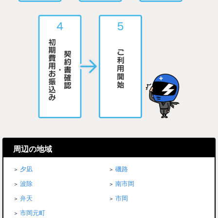
周辺の地域
夕凪
磯路
波除
南市岡
弁天
市岡
市岡元町