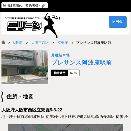
弊社駐車場のご契約者様へ
MENU
物件一覧
ご契約の流れ
＞
大阪府
大阪市西区
立売堀
プレサンス阿波座駅前
よくあるご質問
駐車場オーナー様へ
月極駐車場
プレサンス阿波座駅前
6759
住所・地図
大阪府大阪市西区立売堀5-3-22
地下鉄千日前線/阿波座駅 徒歩2分 地下鉄長堀鶴見緑地線/西長堀駅 徒歩8分