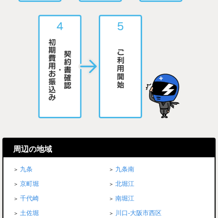
周辺の地域
九条
九条南
京町堀
北堀江
千代崎
南堀江
土佐堀
川口-大阪市西区