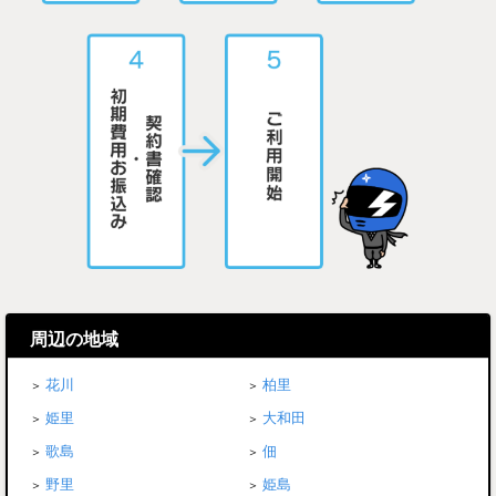
周辺の地域
花川
柏里
姫里
大和田
歌島
佃
野里
姫島