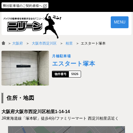
弊社駐車場のご契約者様へ
MENU
物件一覧
ご契約の流れ
＞
大阪府
大阪市西淀川区
柏里
エスタート塚本
よくあるご質問
駐車場オーナー様へ
月極駐車場
エスタート塚本
5926
住所・地図
大阪府大阪市西淀川区柏里1-14-14
JR東海道線「塚本駅」徒歩4分/ファミリーマート 西淀川柏里店近く