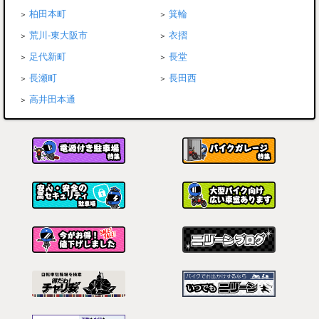
柏田本町
箕輪
荒川-東大阪市
衣摺
足代新町
長堂
長瀬町
長田西
高井田本通