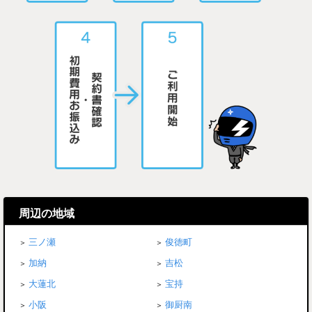
周辺の地域
三ノ瀬
俊徳町
加納
吉松
大蓮北
宝持
小阪
御厨南