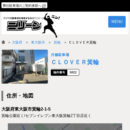
弊社駐車場のご契約者様へ
MENU
物件一覧
ご契約の流れ
＞
大阪府
東大阪市
箕輪
ＣＬＯＶＥＲ箕輪
よくあるご質問
駐車場オーナー様へ
月極駐車場
ＣＬＯＶＥＲ箕輪
5822
住所・地図
大阪府東大阪市箕輪2-1-5
箕輪公園近く/セブンイレブン東大阪箕輪2丁目店近く