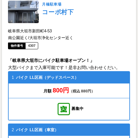
月極駐車場
コーポ村下
岐阜県大垣市新田町4-53
南公園近く/大垣市浄化センター近く
4307
「岐阜県大垣市にバイク駐車場オープン！」
大型バイクまで入庫可能です！是非お問い合わせくだい。
1
バイク
LL区画（デッドスペース）
800円
月額
（税込 880円）
募集中
2
バイク
LL区画（車室）