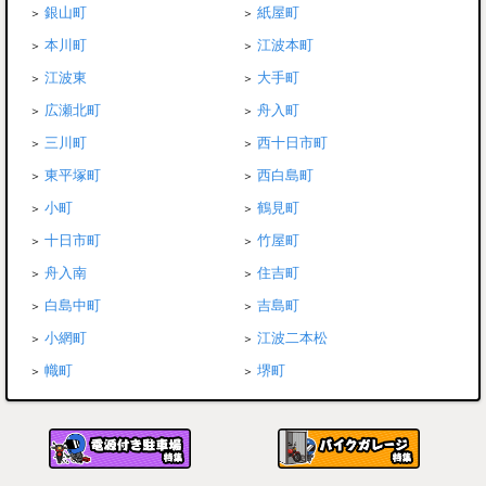
銀山町
紙屋町
本川町
江波本町
江波東
大手町
広瀬北町
舟入町
三川町
西十日市町
東平塚町
西白島町
小町
鶴見町
十日市町
竹屋町
舟入南
住吉町
白島中町
吉島町
小網町
江波二本松
幟町
堺町