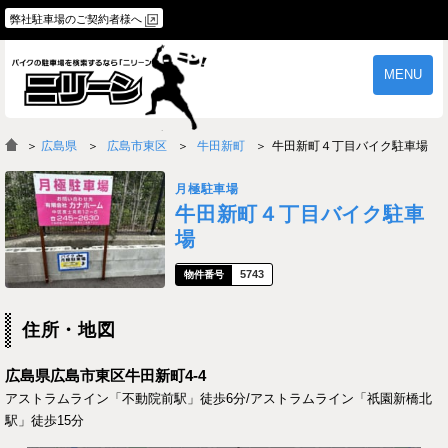
弊社駐車場のご契約者様へ
MENU
物件一覧
ご契約の流れ
＞
広島県
広島市東区
牛田新町
牛田新町４丁目バイク駐車場
よくあるご質問
駐車場オーナー様へ
月極駐車場
牛田新町４丁目バイク駐車
場
5743
住所・地図
広島県広島市東区牛田新町4-4
アストラムライン「不動院前駅」徒歩6分/アストラムライン「祇園新橋北
駅」徒歩15分