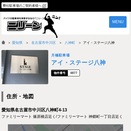
弊社駐車場のご契約者様へ
MENU
物件一覧
ご契約の流れ
＞
愛知県
名古屋市中川区
八神町
アイ・ステージ八神
よくあるご質問
駐車場オーナー様へ
月極駐車場
アイ・ステージ八神
4877
住所・地図
愛知県名古屋市中川区八神町4-13
ファミリーマート 篠原橋店近く/ファミリーマート 神郷町一丁目店近く