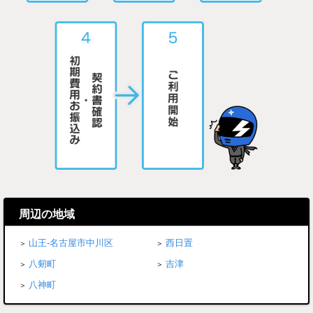
周辺の地域
山王-名古屋市中川区
西日置
八剱町
吉津
八神町