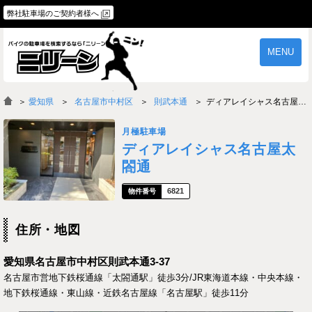
弊社駐車場のご契約者様へ
MENU
物件一覧
ご契約の流れ
＞
愛知県
名古屋市中村区
則武本通
ディアレイシャス名古屋太閤通
よくあるご質問
駐車場オーナー様へ
月極駐車場
ディアレイシャス名古屋太
閤通
6821
住所・地図
愛知県名古屋市中村区則武本通3-37
名古屋市営地下鉄桜通線「太閤通駅」徒歩3分/JR東海道本線・中央本線・
地下鉄桜通線・東山線・近鉄名古屋線「名古屋駅」徒歩11分