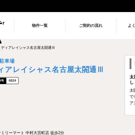
物件一覧
ご契約の流れ
よ
ディアレイシャス名古屋太閤通Ⅲ
駐車場
ィアレイシャス名古屋太閤通Ⅲ
太
6824
し
太
で
ア
ァミリーマート 中村大宮町店 徒歩2分