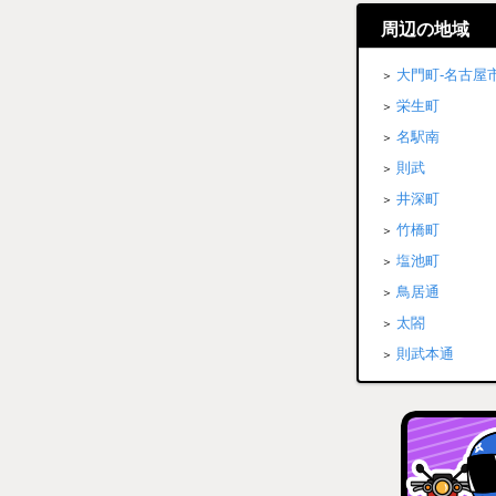
周辺の地域
大門町-名古屋
栄生町
名駅南
則武
井深町
竹橋町
塩池町
鳥居通
太閤
則武本通