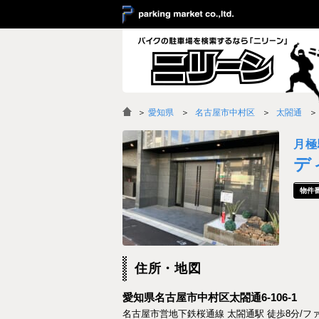
＞
愛知県
名古屋市中村区
太閤通
月極
デ
住所・地図
愛知県名古屋市中村区太閤通6-106-1
名古屋市営地下鉄桜通線 太閤通駅 徒歩8分/フ