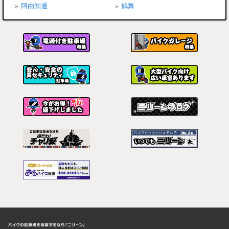
阿由知通
鶴舞