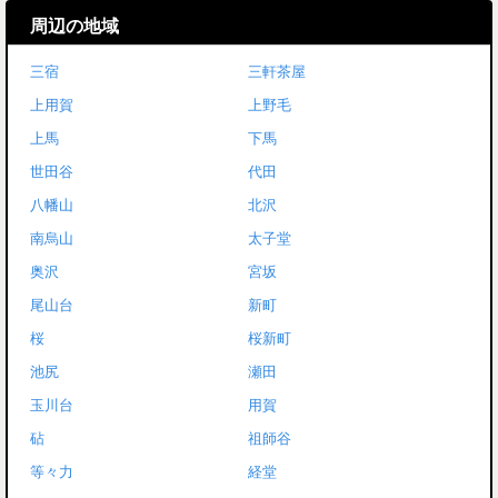
周辺の地域
三宿
三軒茶屋
上用賀
上野毛
上馬
下馬
世田谷
代田
八幡山
北沢
南烏山
太子堂
奥沢
宮坂
尾山台
新町
桜
桜新町
池尻
瀬田
玉川台
用賀
砧
祖師谷
等々力
経堂