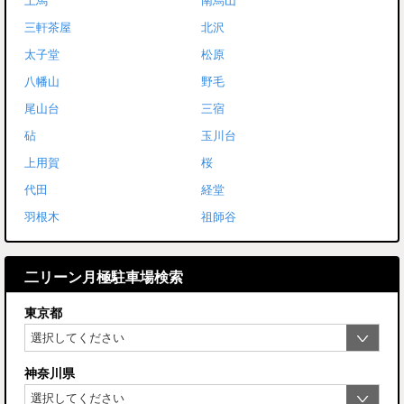
上馬
南烏山
三軒茶屋
北沢
太子堂
松原
八幡山
野毛
尾山台
三宿
砧
玉川台
上用賀
桜
代田
経堂
羽根木
祖師谷
二リーン月極駐車場検索
東京都
神奈川県