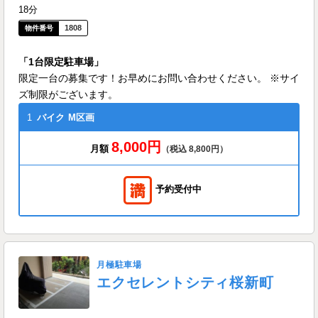
18分
1808
「1台限定駐車場」
限定一台の募集です！お早めにお問い合わせください。 ※サイ
ズ制限がございます。
1
バイク
M区画
8,000円
月額
（税込 8,800円）
予約受付中
月極駐車場
エクセレントシティ桜新町