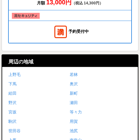
13,000円
月額
（税込 14,300円）
予約受付中
周辺の地域
上野毛
若林
下馬
奥沢
給田
新町
野沢
瀬田
宮坂
等々力
駒沢
用賀
世田谷
池尻