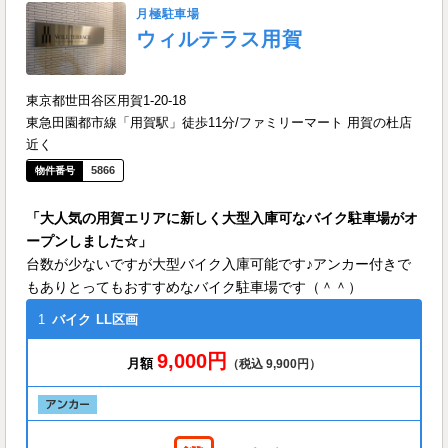
月極駐車場
ウィルテラス用賀
東京都世田谷区用賀1-20-18
東急田園都市線「用賀駅」徒歩11分/ファミリーマート 用賀の杜店
近く
5866
「大人気の用賀エリアに新しく大型入庫可なバイク駐車場がオ
ープンしました☆」
台数が少ないですが大型バイク入庫可能です♪アンカー付きで
もありとってもおすすめなバイク駐車場です（＾＾）
1
バイク
LL区画
9,000円
月額
（税込 9,900円）