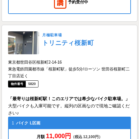
予約受付中
月極駐車場
トリニティ桜新町
東京都世田谷区桜新町2-14-16
東急電鉄田園都市線「桜新町駅」徒歩5分/ローソン 世田谷桜新町二
丁目店近く
5820
「最寄りは桜新町駅！このエリアでは希少なバイク駐車場。」
大型バイクも入庫可能です。縦列の区画なので現地ご確認くだ
さい♪
1
バイク
L区画
11,000円
月額
（税込 12,100円）