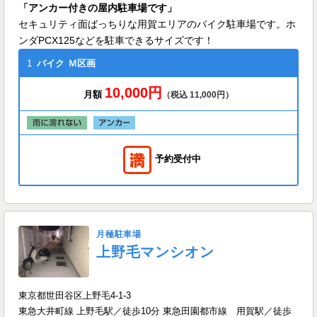
「アンカー付きの屋内駐車場です」
セキュリティ面ばっちりな用賀エリアのバイク駐車場です。ホ
ンダPCX125などを駐車できるサイズです！
1
バイク
Ｍ区画
10,000円
月額
（税込 11,000円）
予約受付中
月極駐車場
上野毛マンシオン
東京都世田谷区上野毛4-1-3
東急大井町線 上野毛駅／徒歩10分 東急田園都市線 用賀駅／徒歩