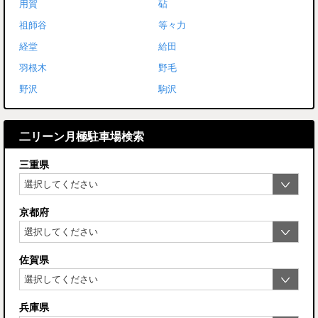
用賀
砧
祖師谷
等々力
経堂
給田
羽根木
野毛
野沢
駒沢
二リーン月極駐車場検索
三重県
京都府
佐賀県
兵庫県