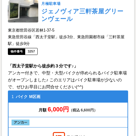
月極駐車場
ジェノヴィア三軒茶屋グリー
ンヴェール
東京都世田谷区若林1-37-5
東急世田谷線「西太子堂駅」徒歩3分、東急田園都市線「三軒茶屋
駅」徒歩9分
3257
「西太子堂駅から徒歩約３分です♪」
アンカー付きで、中型・大型バイクが停められるバイク駐車場
がオープンしました♪ このエリアはバイク駐車場が少ないの
で、ぜひお早目にお問合せください(^^)
1
バイク
M区画
6,000円
月額
（税込 6,600円）