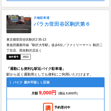
月極駐車場
パラカ世田谷区駒沢第６
東京都世田谷区駒沢2-35-13
東急田園都市線『駒沢大学駅』徒歩6分／ファミリーマート 駒沢二
丁目店、西友駒沢店近く
1923
「通勤にも便利な駅近バイク駐車場」
駅から近く通勤用としても便利にご利用いただけます。
1
バイク
屋外平面ＬＬ区画
9,000円
月額
（税込 9,900円）
予約受付中