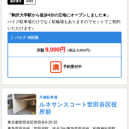
6493
「駒沢大学駅から徒歩4分の立地にオープンしました★」
バイク駐車場だけでなく駐輪場もありますのでセットでご契約
いただけます♪
1
バイク
M区画
9,000円
月額
（税込 9,900円）
予約受付中
月極駐車場
ルネサンスコート世田谷区役
所前
東京都世田谷区世田谷4-10-10
東急世田谷線「世田谷駅」徒歩2分/東急世田谷線「松陰神社前駅」