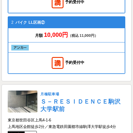
予約受付中
2
バイク
LL区画②
10,000円
月額
（税込 11,000円）
予約受付中
月極駐車場
Ｓ－ＲＥＳＩＤＥＮＣＥ駒沢
大学駅前
東京都世田谷区上馬4-1-6
上馬地区会館徒歩2分／東急電鉄田園都市線駒澤大学駅徒歩4分