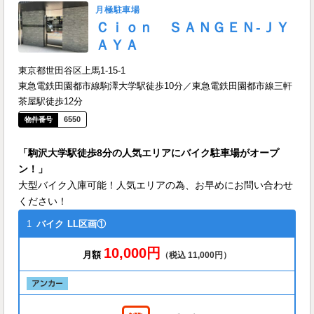
月極駐車場
Ｃｉｏｎ ＳＡＮＧＥＮ‐ＪＹ
ＡＹＡ
東京都世田谷区上馬1-15-1
東急電鉄田園都市線駒澤大学駅徒歩10分／東急電鉄田園都市線三軒
茶屋駅徒歩12分
6550
「駒沢大学駅徒歩8分の人気エリアにバイク駐車場がオープ
ン！」
大型バイク入庫可能！人気エリアの為、お早めにお問い合わせ
ください！
1
バイク
LL区画①
10,000円
月額
（税込 11,000円）