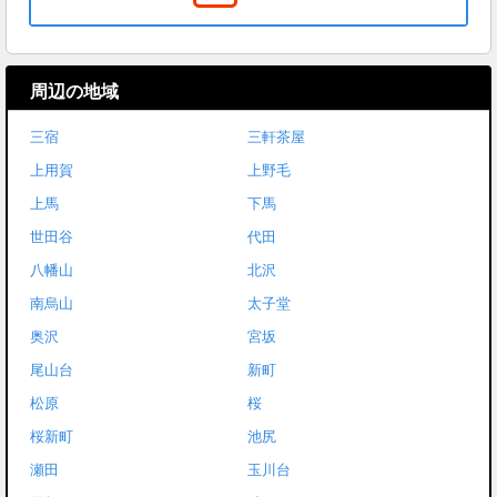
周辺の地域
三宿
三軒茶屋
上用賀
上野毛
上馬
下馬
世田谷
代田
八幡山
北沢
南烏山
太子堂
奥沢
宮坂
尾山台
新町
松原
桜
桜新町
池尻
瀬田
玉川台