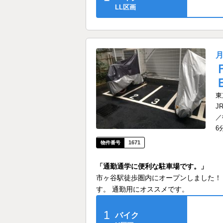
LL区画
東
J
／
6
1671
「通勤通学に便利な駐車場です。」
市ヶ谷駅徒歩圏内にオープンしました！
す。 通勤用にオススメです。
1
バイク