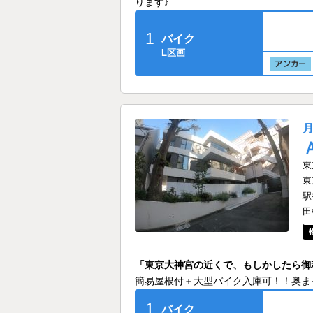
ります♪
1
バイク
L区画
東
東
駅
田
「東京大神宮の近くで、もしかしたら御
簡易屋根付＋大型バイク入庫可！！奥ま
1
バイク