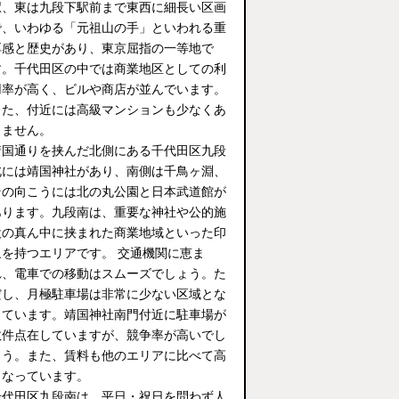
駅、東は九段下駅前まで東西に細長い区画
で、いわゆる「元祖山の手」といわれる重
厚感と歴史があり、東京屈指の一等地で
す。千代田区の中では商業地区としての利
用率が高く、ビルや商店が並んでいます。
また、付近には高級マンションも少なくあ
りません。
靖国通りを挟んだ北側にある千代田区九段
北には靖国神社があり、南側は千鳥ヶ淵、
その向こうには北の丸公園と日本武道館が
あります。九段南は、重要な神社や公的施
設の真ん中に挟まれた商業地域といった印
象を持つエリアです。 交通機関に恵ま
れ、電車での移動はスムーズでしょう。た
だし、月極駐車場は非常に少ない区域とな
っています。靖国神社南門付近に駐車場が
数件点在していますが、競争率が高いでし
ょう。また、賃料も他のエリアに比べて高
くなっています。
千代田区九段南は、平日・祝日を問わず人