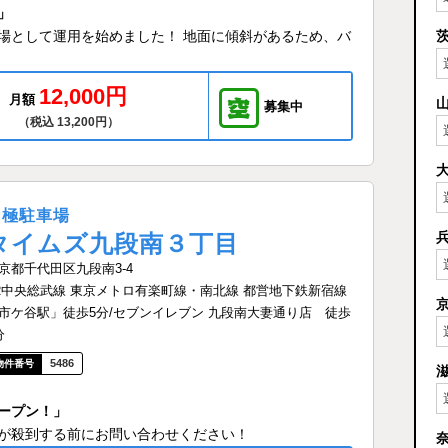
」
場として運用を始めました！ 地面に傾斜があるため、バ
12,000円
月額
募集中
（税込 13,200円）
月極駐車場
タイムズ九段南３丁目
京都千代田区九段南3-4
R中央総武線 東京メトロ有楽町線・南北線 都営地下鉄新宿線
市ケ谷駅」徒歩5分/セブンイレブン 九段南大妻通り店 徒歩
分
5486
ープン！」
が殺到する前にお問い合わせください！