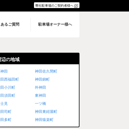
弊社駐車場のご契約者様へ
くあるご質問
駐車場オーナー様へ
周辺の地域
内神田
神田佐久間町
神田西福田町
神田錦町
神田小川町
外神田
神田須田町
東神田
富士見
一ツ橋
神田司町
神田東紺屋町
神田多町
神田猿楽町