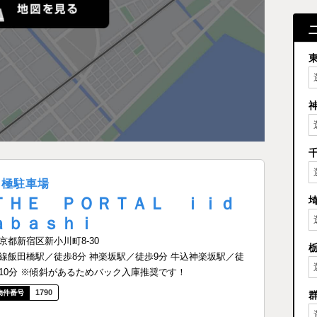
月極駐車場
ＴＨＥ ＰＯＲＴＡＬ ｉｉｄ
ａｂａｓｈｉ
京都新宿区新小川町8-30
線飯田橋駅／徒歩8分 神楽坂駅／徒歩9分 牛込神楽坂駅／徒
10分 ※傾斜があるためバック入庫推奨です！
1790