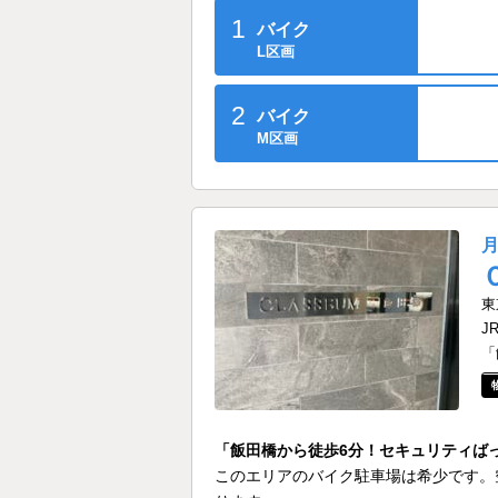
1
バイク
L区画
2
バイク
M区画
東
J
「
「飯田橋から徒歩6分！セキュリティば
このエリアのバイク駐車場は希少です。