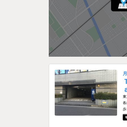
東
各
歩