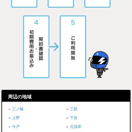
周辺の地域
三ノ輪
三筋
上野
下谷
今戸
元浅草