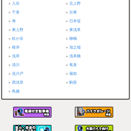
入谷
北上野
千束
台東
寿
日本堤
東上野
東浅草
松が谷
柳橋
根岸
池之端
浅草
浅草橋
清川
竜泉
花川戸
蔵前
西浅草
駒形
鳥越