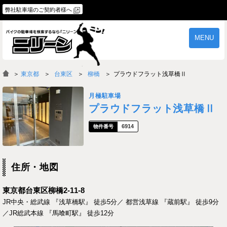
弊社駐車場のご契約者様へ
MENU
物件一覧
ご契約の流れ
＞
東京都
台東区
柳橋
プラウドフラット浅草橋Ⅱ
よくあるご質問
駐車場オーナー様へ
月極駐車場
プラウドフラット浅草橋Ⅱ
6914
住所・地図
東京都台東区柳橋2-11-8
JR中央・総武線 『浅草橋駅』 徒歩5分／ 都営浅草線 『蔵前駅』 徒歩9分
／JR総武本線 『馬喰町駅』 徒歩12分